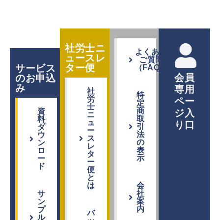
社労士ニ
よくある
ュースレ
ご質問
ター便
サービス
（FAQ）
会員
のお申込
み
専用
社
特
労
ペー
定
士
商
資
ジ入
ニ
取
料
ュ
り口
引
ダ
ー
法
ウ
ス
の
ン
レ
表
ロ
タ
示
ー
ー
ド
便
と
は
会
社
サ
案
ン
内
プ
バ
ル