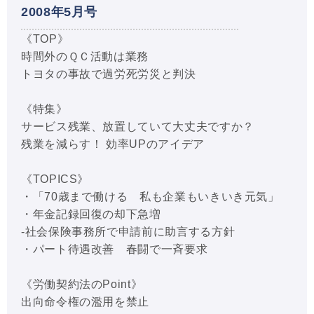
2008年5月号
《TOP》
時間外のＱＣ活動は業務
トヨタの事故で過労死労災と判決
《特集》
サービス残業、放置していて大丈夫ですか？
残業を減らす！ 効率UPのアイデア
《TOPICS》
・「70歳まで働ける 私も企業もいきいき元気」
・年金記録回復の却下急増
-社会保険事務所で申請前に助言する方針
・パート待遇改善 春闘で一斉要求
《労働契約法のPoint》
出向命令権の濫用を禁止