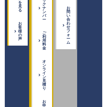
ッ
を
ク
見
ナ
お
る
ン
問
バ
い
ー
合
わ
お
せ
客
フ
様
ご
ォ
の
利
ー
声
用
ム
料
金
オ
ン
ラ
イ
ン
見
積
り
お
申