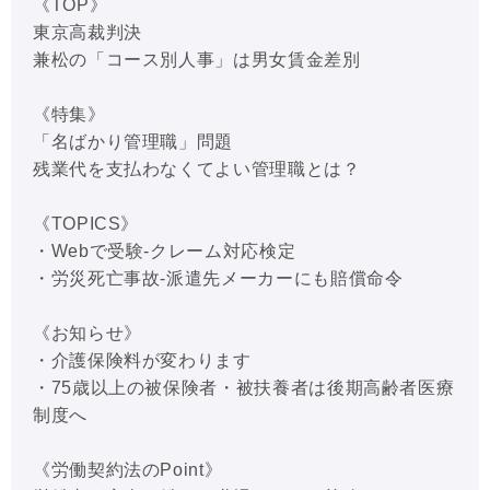
《TOP》
東京高裁判決
兼松の「コース別人事」は男女賃金差別
《特集》
「名ばかり管理職」問題
残業代を支払わなくてよい管理職とは？
《TOPICS》
・Webで受験-クレーム対応検定
・労災死亡事故-派遣先メーカーにも賠償命令
《お知らせ》
・介護保険料が変わります
・75歳以上の被保険者・被扶養者は後期高齢者医療
制度へ
《労働契約法のPoint》