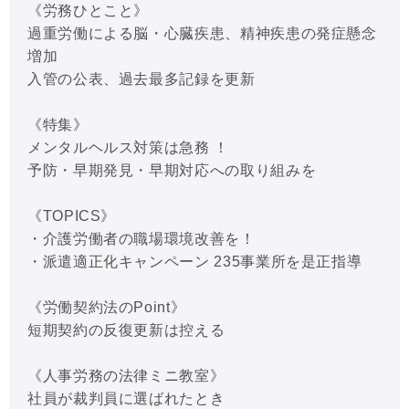
《労務ひとこと》
過重労働による脳・心臓疾患、精神疾患の発症懸念
増加
入管の公表、過去最多記録を更新
《特集》
メンタルヘルス対策は急務 ！
予防・早期発見・早期対応への取り組みを
《TOPICS》
・介護労働者の職場環境改善を！
・派遣適正化キャンペーン 235事業所を是正指導
《労働契約法のPoint》
短期契約の反復更新は控える
《人事労務の法律ミニ教室》
社員が裁判員に選ばれたとき