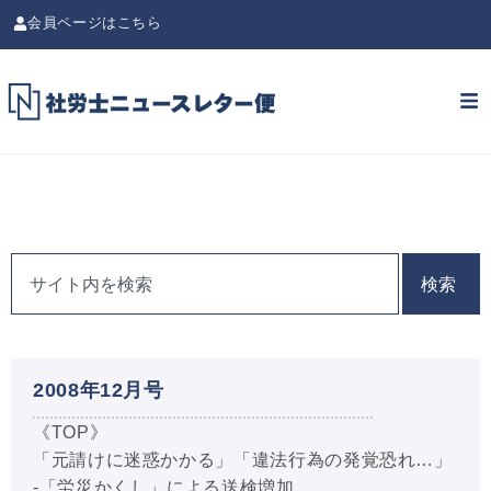
会員ページはこちら
検索
2008年12月号
《TOP》
「元請けに迷惑かかる」「違法行為の発覚恐れ…」
-「労災かくし」による送検増加