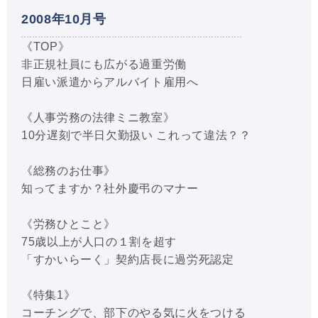
2008年10月号
《TOP》
非正規社員にも広がる過重労働
日雇い派遣からアルバイト雇用へ
《人事労務の法律ミニ教室》
10分遅刻で半日欠勤扱い これって違法？？
《総務のお仕事》
知ってますか？社外慶弔のマナー
《労務ひとこと》
75歳以上が人口の１割を超す
「すかいらーく」契約店長に過労死認定
《特集1》
コーチングで、部下のやる気に火をつける