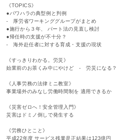
《TOPICS》
●パワハラの典型例と判例
- 厚労省ワーキンググループがまとめ
●施行から３年、 パート法の見直し検討
●帰任時の支援が不十分？
- 海外赴任者に対する育成・支援の現状
《すっきりわかる。労災》
始業前のお茶くみ中にやけど - 労災になる？
《人事労務の法律ミニ教室》
事業場外のみなし労働時間制を 適用できるか
《災害ゼロへ！安全管理入門》
災害はドミノ倒しで発生する
《労務ひとこと》
平成22年度 サービス残業是正結果は123億円