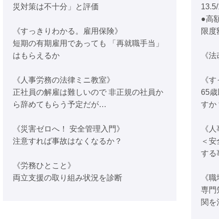
災対策は不十分」と評価
13.5
●高
《すっきりわかる。雇用保険》
限度
短期の有期雇用であっても 「再就職手当」
はもらえるか
《法
《人事労務の法律ミニ教室》
《す
正社員の解雇は難しいので 非正規の社員か
65
ら辞めてもらう予定だが…
すか
《災害ゼロへ！ 安全管理入門》
《人
注意すれば事故はなくなるか？
＜安
する
《労務ひとこと》
両立支援の取り組み状況を診断
《職
専門
関を