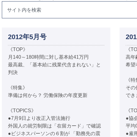
2012年5月号
20
《TOP》
《T
月140～180時間に対し基本給41万円
高年
最高裁、「基本給に残業代含まれない」と
希望
判決
《特
《特集》
その
準備は何から？ 労働保険の年度更新
でき
《TOPICS》
《TO
●7月9日より改正入管法施行
●協
外国人の就労制限は「在留カード」で確認
平均
●ビジネスパーソンの６割が 「勤務先の震
●雇