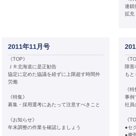
連鎖
拡充
2011年11月号
20
《TOP》
《T
ＪＲ北海道に是正勧告
障害
協定に定めた協議を経ずに上限超す時間外
もと
労働
《特
《特集》
事例
募集・採用選考にあたって注意すべきこと
社員
《お知らせ》
《TO
年末調整の作業を確認しましょう
●セ
●慶