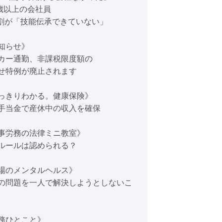
0歳以上の会社員
4割が「技能伝承できていない」
知らせ》
カー通勤、非課税限度額の
せ特例が廃止されます
っきりわかる。健康保険》
手当金で産休中の収入を確保
事労務の法律ミニ教室》
ルールは認められる？
場のメンタルヘルス》
の問題を一人で解決しようとしないこ
務ひとこと》