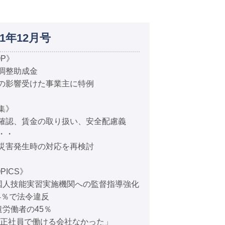
11年12月号
OP》
調整助成金
の影響受けた事業主に特例
集》
確認、賃金の取り扱い、安全配慮義
・・
災害発生時の対応を再検討
PICS》
国人技能実習実施機関への監督指導強化
74％で法令違反
遣労働者の45％
「正社員で働ける会社なかった」