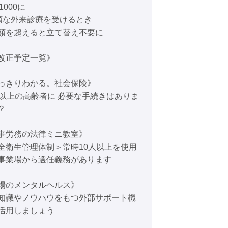
/1000に
額な外来診療を受けるとき
額を超えると立て替え不要に
改正予定一覧》
っきりわかる。社会保険》
歳以上の高齢者に 必要な手続きはありま
？
事労務の法律ミニ教室》
全衛生管理体制＞常時10人以上を使用
事業場から選任義務があります
場のメンタルヘルス》
知識やノウハウをもつ外部サポート機
活用しましょう