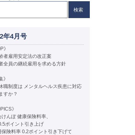
検索
12年4月号
OP》
齢者雇用安定法の改正案
者全員の継続雇用を求める方針
集》
休職制度は メンタルヘルス疾患に対応
ますか？
PICS》
会けんぽ 健康保険料率、
0.5ポイント引き上げ
用保険料率 0.2ポイント引き下げて