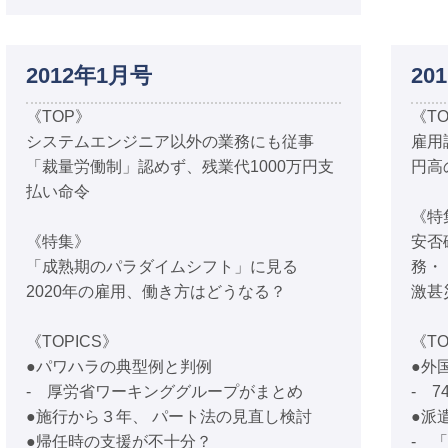
2012年1月号
20
《TOP》
《T
システムエンジニア以外の業務にも従事
雇用
「裁量労働制」認めず、残業代1000万円支
円高
払い命令
《特
《特集》
安否
「成熟期のパラダイムシフト」に見る
務・
2020年の雇用、働き方はどうなる？
激甚
《TOPICS》
《TO
●パワハラの典型例と判例
●外
- 厚労省ワーキンググループがまとめ
- 
●施行から３年、 パート法の見直し検討
●派
●帰任時の支援が不十分？
- 