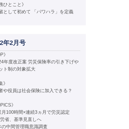
務ひとこと》
省として初めて 「パワハラ」を定義
12年2月号
OP》
24年度改正案 労災保険率の引き下げや
ット制の対象拡大
集》
者や役員は社会保険に加入できる？
PICS》
業月100時間×連続3ヵ月で労災認定
厚労省、基準見直しへ
本の中間管理職意識調査