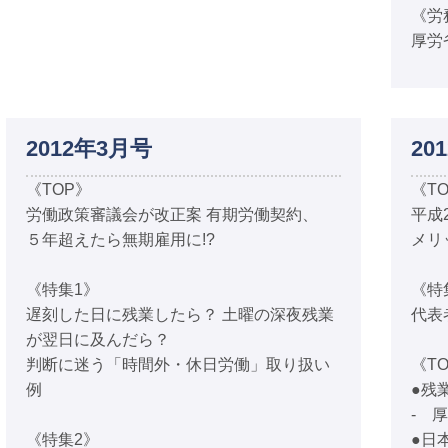
《労
厚労
2012年3月号
20
《TOP》
《T
労働政策審議会が改正案 有期労働契約、
平成
５年超えたら無期雇用に!?
メリ
《特集1》
《特
遅刻した日に残業したら？ 土曜の深夜残業
代表
が翌日に及んだら？
判断に迷う「時間外・休日労働」取り扱い
《TO
例
●残
- 
《特集2》
●日