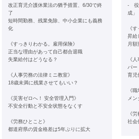
改正育児介護休業法の猶予措置、6/30で終
- 
了
成」
短時間勤務、残業免除、中小企業にも義務
化
《す
昇給
《すっきりわかる。雇用保険》
月額
正当な理由があって自己都合退職
失業給付はどうなる？
《人
パー
《人事労務の法律ミニ教室》
育児
18歳未満に残業させてもいい？
《職
《災害ゼロへ！ 安全管理入門》
メン
不安全行動と不安全状態をなくす
《労
《労務ひとこと》
社会
都道府県の賃金格差は5年ぶりに拡大