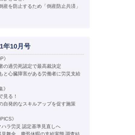
倒産を防止するため「倒産防止共済」
11年10月号
OP》
者の過労死認定で最高裁決定
もと心臓障害がある労働者に労災支給
集》
で見る！
の自発的なスキルアップを促す施策
PICS》
クハラ労災 認定基準見直しへ
弔見舞金、慶弔休暇の支給実態 調査結