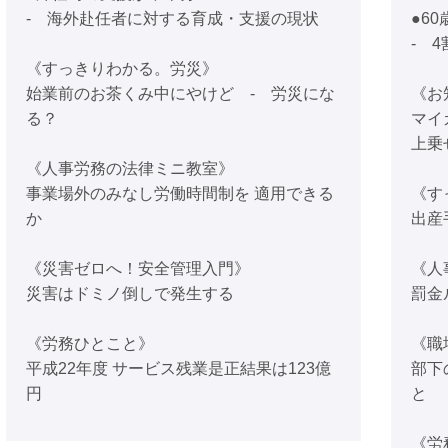
- 海外赴任者に対する育成・支援の現状
●6
- 
《すっきりわかる。労災》
始業前のお茶くみ中にやけど - 労災にな
《お
る？
マイ
上乗
《人事労務の法律ミニ教室》
事業場外のみなし労働時間制を 適用できる
《す
か
出産
《災害ゼロへ！安全管理入門》
《人
災害はドミノ倒しで発生する
罰金
《労務ひとこと》
《職
平成22年度 サービス残業是正結果は123億
部下
円
と
《労